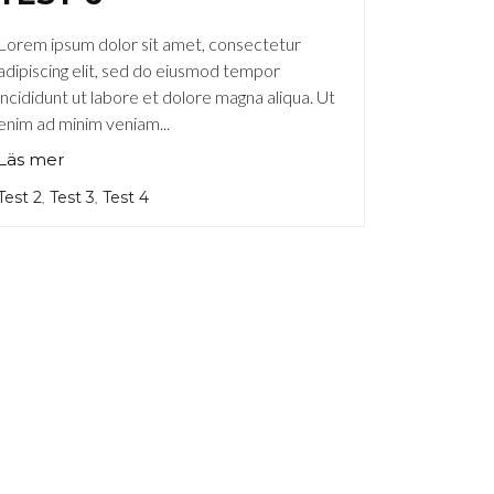
Lorem ipsum dolor sit amet, consectetur
adipiscing elit, sed do eiusmod tempor
incididunt ut labore et dolore magna aliqua. Ut
enim ad minim veniam...
Läs mer
Test 2
Test 3
Test 4
,
,