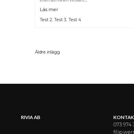
Läs mer
Test 2
Test 3
Test 4
,
,
INLÄGGSNAVIGE
Äldre inlägg
RIVIA AB
KONTAK
073 974 
filip.we